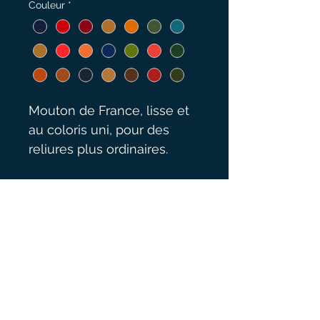
Couleur
*
Mouton de France, lisse et 
au coloris uni, pour des 
reliures plus ordinaires.
Détails techniques
Origine : Agneau de France
Tannage : végétal 
Finissage : aniline 
Surface : 60/80 dm² 
© 2023 par Didier Lieutard.
Épaisseur : 0.9/1.1 mm